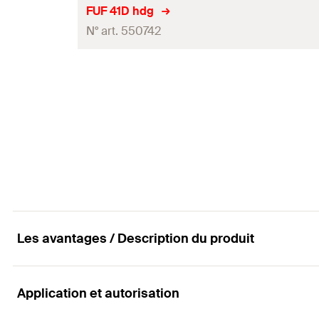
Conditionnement
FUF 41D hdg
N° art. 550742
Quantité
GTIN (EAN-Code)
Conditionnement
Quantité
GTIN (EAN-Code)
Les avantages / Description du produit
Application et autorisation
Avantages