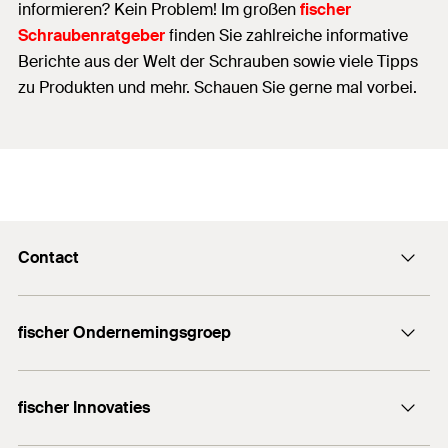
informieren? Kein Problem! Im großen
fischer
Schraubenratgeber
finden Sie zahlreiche informative
Berichte aus der Welt der Schrauben sowie viele Tipps
zu Produkten und mehr. Schauen Sie gerne mal vorbei.
Contact
Contact
fischer Ondernemingsgroep
Stuur een email
fischer Consulting
+32 (0) 15 28 47 00
fischer Innovaties
LNT Automation