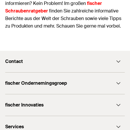
informieren? Kein Problem! Im großen
fischer
Schraubenratgeber
finden Sie zahlreiche informative
Berichte aus der Welt der Schrauben sowie viele Tipps
zu Produkten und mehr. Schauen Sie gerne mal vorbei.
Contact
Contact
fischer Ondernemingsgroep
Stuur een email
fischer Consulting
+32 (0) 15 28 47 00
fischer Innovaties
LNT Automation
fischertechnik
HybridPower
Services
DuoHM