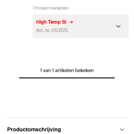
1 Product varianten
High Temp SI
Art. nr. 053125
Inhoud
310
ml
Kleur
roodbruin
1 van 1 artikelen bekeken
Talen op het label
DE, EN, FR
Soort verpakking
Koker
Hoeveelheid
1
stuks
GTIN (EAN-Code)
4006209531259
Productomschrijving