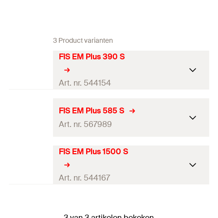
3 Product varianten
FIS EM Plus 390 S
Art. nr. 544154
DIBt
FIS EM Plus 585 S
goedkeuring
Art. nr. 567989
Goed-keuring
FIS EM Plus 1500 S
DIBt
Talen op het
EN, FR, NL
goedkeuring
label
Art. nr. 544167
Goed-keuring
1 koker 390 ml, 2 x mengtuit FIS
Inhoud
MR Plus
DIBt
Talen op het
DE, FR, NL
goedkeuring
label
3 van 3 artikelen bekeken