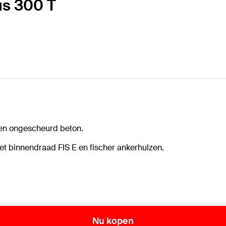
lus 300 T
 en ongescheurd beton.
t binnendraad FIS E en fischer ankerhulzen.
Nu kopen