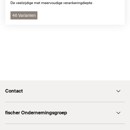
De veelzijdige met meervoudige verankeringdiepte
46 Varianten
Contact
Contact
fischer Ondernemingsgroep
Stuur een email
fischer Consulting