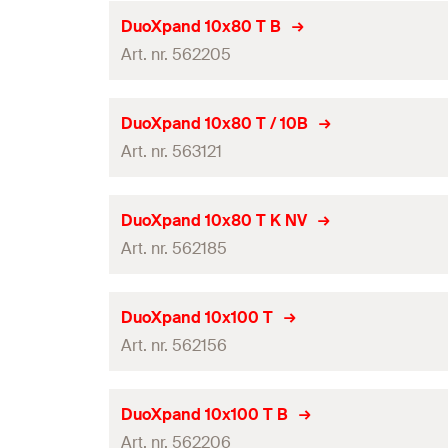
fix
Min. boorgatdiepte bij doorsteekmontage
(
)
Hoeveelheid
h
2
Goed-keuring
Pluglengte
(
)
DuoXpand 10x80 T B
l
Nuttige lengte bij verankeringsdiepte 140 mm
Nuttige lengte bij verankeringsdiepte 50 mm
(
)
GTIN (EAN-Code)
Art. nr. 562205
t
fix
Boordiameter
(
)
Soort verpakking
d
0
Nuttige lengte bij verankeringsdiepte 160 mm
Nuttige lengte bij verankeringsdiepte 70 mm
(
)
t
fix
Min. boorgatdiepte bij doorsteekmontage
(
)
Hoeveelheid
h
2
Goed-keuring
Pluglengte
(
)
DuoXpand 10x80 T / 10B
l
Nuttige lengte bij verankeringsdiepte 140 mm
Nuttige lengte bij verankeringsdiepte 50 mm
(
)
GTIN (EAN-Code)
Art. nr. 563121
t
fix
Boordiameter
(
)
Soort verpakking
d
0
Nuttige lengte bij verankeringsdiepte 160 mm
Nuttige lengte bij verankeringsdiepte 70 mm
(
)
t
fix
Min. boorgatdiepte bij doorsteekmontage
(
)
Hoeveelheid
h
2
Goed-keuring
Pluglengte
(
)
DuoXpand 10x80 T K NV
l
Nuttige lengte bij verankeringsdiepte 140 mm
Nuttige lengte bij verankeringsdiepte 50 mm
(
)
GTIN (EAN-Code)
Art. nr. 562185
t
fix
Boordiameter
(
)
Soort verpakking
d
0
Nuttige lengte bij verankeringsdiepte 160 mm
Nuttige lengte bij verankeringsdiepte 70 mm
(
)
t
fix
Min. boorgatdiepte bij doorsteekmontage
(
)
Hoeveelheid
h
2
Goed-keuring
Pluglengte
(
)
DuoXpand 10x100 T
l
Nuttige lengte bij verankeringsdiepte 140 mm
Nuttige lengte bij verankeringsdiepte 50 mm
(
)
GTIN (EAN-Code)
Art. nr. 562156
t
fix
Boordiameter
(
)
Soort verpakking
d
0
Nuttige lengte bij verankeringsdiepte 160 mm
Nuttige lengte bij verankeringsdiepte 70 mm
(
)
t
fix
Min. boorgatdiepte bij doorsteekmontage
(
)
Hoeveelheid
h
2
Goed-keuring
Pluglengte
(
)
DuoXpand 10x100 T B
l
Nuttige lengte bij verankeringsdiepte 140 mm
Nuttige lengte bij verankeringsdiepte 50 mm
(
)
GTIN (EAN-Code)
Art. nr. 562206
t
fix