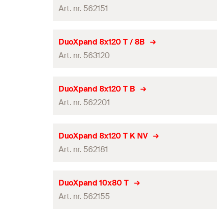
Nuttige lengte bij verankeringsdiepte 140 mm
Nuttige lengte bij verankeringsdiepte 50 mm
(
)
GTIN (EAN-Code)
Art. nr. 562151
t
fix
Boordiameter
(
)
Soort verpakking
d
0
Nuttige lengte bij verankeringsdiepte 160 mm
Nuttige lengte bij verankeringsdiepte 70 mm
(
)
t
fix
Min. boorgatdiepte bij doorsteekmontage
(
)
Hoeveelheid
h
2
Goed-keuring
Pluglengte
(
)
DuoXpand 8x120 T / 8B
l
Nuttige lengte bij verankeringsdiepte 140 mm
Nuttige lengte bij verankeringsdiepte 50 mm
(
)
GTIN (EAN-Code)
Art. nr. 563120
t
fix
Boordiameter
(
)
Soort verpakking
d
0
Nuttige lengte bij verankeringsdiepte 160 mm
Nuttige lengte bij verankeringsdiepte 70 mm
(
)
t
fix
Min. boorgatdiepte bij doorsteekmontage
(
)
Hoeveelheid
h
2
Goed-keuring
Pluglengte
(
)
DuoXpand 8x120 T B
l
Nuttige lengte bij verankeringsdiepte 140 mm
Nuttige lengte bij verankeringsdiepte 50 mm
(
)
GTIN (EAN-Code)
Art. nr. 562201
t
fix
Boordiameter
(
)
Soort verpakking
d
0
Nuttige lengte bij verankeringsdiepte 160 mm
Nuttige lengte bij verankeringsdiepte 70 mm
(
)
t
fix
Min. boorgatdiepte bij doorsteekmontage
(
)
Hoeveelheid
h
2
Goed-keuring
Pluglengte
(
)
DuoXpand 8x120 T K NV
l
Nuttige lengte bij verankeringsdiepte 140 mm
Nuttige lengte bij verankeringsdiepte 50 mm
(
)
GTIN (EAN-Code)
Art. nr. 562181
t
fix
Boordiameter
(
)
Soort verpakking
d
0
Nuttige lengte bij verankeringsdiepte 160 mm
Nuttige lengte bij verankeringsdiepte 70 mm
(
)
t
fix
Min. boorgatdiepte bij doorsteekmontage
(
)
Hoeveelheid
h
2
Goed-keuring
Pluglengte
(
)
DuoXpand 10x80 T
l
Nuttige lengte bij verankeringsdiepte 140 mm
Nuttige lengte bij verankeringsdiepte 50 mm
(
)
GTIN (EAN-Code)
Art. nr. 562155
t
fix
Boordiameter
(
)
Soort verpakking
d
0
Nuttige lengte bij verankeringsdiepte 160 mm
Nuttige lengte bij verankeringsdiepte 70 mm
(
)
t