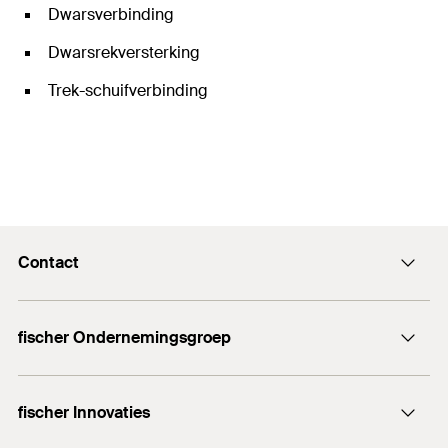
Dwarsverbinding
Dwarsrekversterking
Trek-schuifverbinding
Contact
Contact
fischer Ondernemingsgroep
Stuur een email
fischer Consulting
+32 (0) 15 28 47 00
fischer Innovaties
LNT Automation