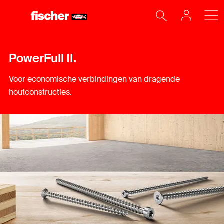
PowerFull II.
Voor economische verbindingen van dragende
houtconstructies.