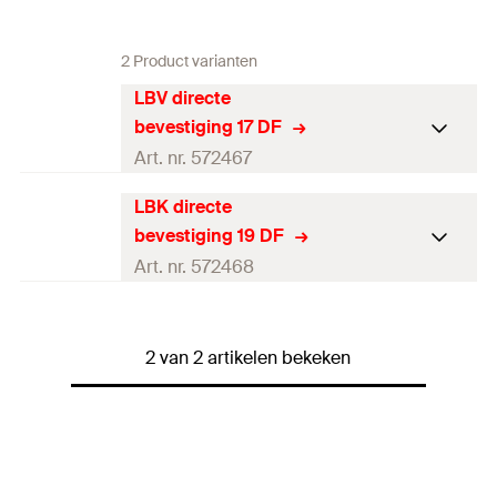
2 Product varianten
LBV directe
bevestiging 17 DF
Art. nr. 572467
LBK directe
Lengte
10.000
mm
bevestiging 19 DF
Breedte
(
)
17
mm
B
Art. nr. 572468
Dikte
(
)
0,6
mm
S
Lengte
10.000
mm
Gatdiameter
(
)
6,5
mm
2 van 2 artikelen bekeken
D
Breedte
(
)
19
mm
B
Gatafstand
(
)
21,5
mm
L1
Dikte
(
)
2,6
mm
S
Maximale nagelstamdikte bij
3
mm
Gatdiameter
(
)
6,5
mm
D
directe bevestiging