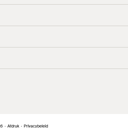
0°
10111
min. 8 µm
26
Afdruk
Privacybeleid