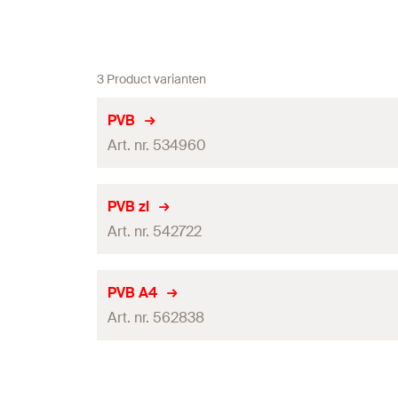
3 Product varianten
PVB
Art. nr. 534960
Soort verpakking
PVB zl
Art. nr. 542722
Hoeveelheid
GTIN (EAN-Code)
Soort verpakking
PVB A4
Art. nr. 562838
Hoeveelheid
GTIN (EAN-Code)
Soort verpakking