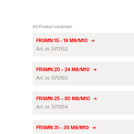
43 Product varianten
FRSMN 15 - 19 M8/M10
Art. nr. 570152
FM goedgekeurd
FRSMN 20 - 24 M8/M10
Art. nr. 570153
VdS goedkeuring
Metrisch draad
(
)
A
FM goedgekeurd
FRSMN 25 - 30 M8/M10
Nominale grootte
Art. nr. 570154
VdS goedkeuring
Spanbereik
(
)
D
Metrisch draad
(
)
A
FM goedgekeurd
FRSMN 31 - 35 M8/M10
Breedte
(
)
B