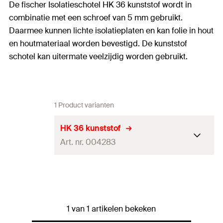
De fischer Isolatieschotel HK 36 kunststof wordt in
combinatie met een schroef van 5 mm gebruikt.
Daarmee kunnen lichte isolatieplaten en kan folie in hout
en houtmateriaal worden bevestigd. De kunststof
schotel kan uitermate veelzijdig worden gebruikt.
1 Product varianten
HK 36 kunststof
Art. nr. 004283
Schotel-ø
36
mm
Hoogte schotel
4,5
mm
1 van 1 artikelen bekeken
Boorgat
(
)
5
mm
d
f