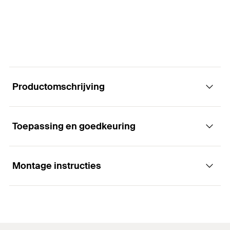
Soort verpakking
Doos
Hoeveelheid
100
stuks
GTIN (EAN-Code)
4000657042831
Productomschrijving
Toepassing en goedkeuring
Voordelen
De kunststof schotel biedt optimale flexibiliteit bij
Montage instructies
Toepassingen
uiteenlopende toepassingen.
Kunststof schotel voor de montage van folie of
Functie
lichtgewicht isolatie