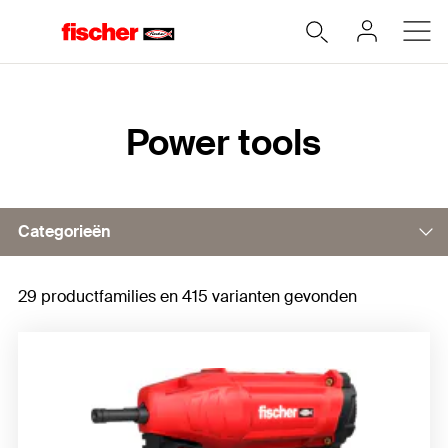
Home
Power tools
Categorieën
29 productfamilies en 415 varianten gevonden
Direct fixings
Boren en beitels
Bits
Cordless impact wrenches FSS 18V