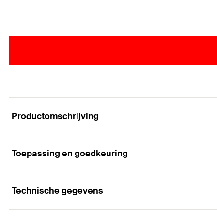
Productomschrijving
Toepassing en goedkeuring
De expert voor de beste prestaties in gewapend 
Voordelen
Technische gegevens
Toepassingen