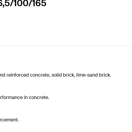
 6,5/100/165
nd reinforced concrete, solid brick, lime-sand brick.
erformance in concrete.
orcement.