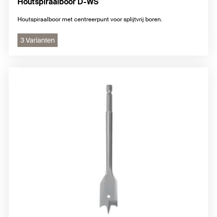
Houtspiraalboor D-WS
Houtspiraalboor met centreerpunt voor splijtvrij boren.
3 Varianten