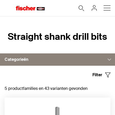
Home
Straight shank drill bits
Categorieën
Filter
Concrete and masonry drill bits
5 productfamilies en 43 varianten gevonden
Houtboor