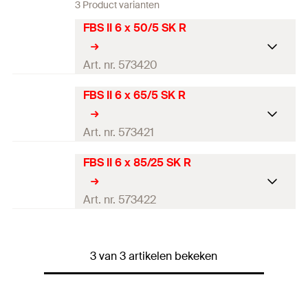
3 Product varianten
FBS II 6 x 50/5 SK R
Art. nr. 573420
FBS II 6 x 65/5 SK R
Goed-keuring
Boordiameter
(
)
6
mm
Art. nr. 573421
d
0
Schroef buitendiameter x
FBS II 6 x 85/25 SK R
7,5 x 50
mm
Goed-keuring
lengte
Boordiameter
(
)
6
mm
Art. nr. 573422
d
Lengte
50
mm
0
Schroef buitendiameter x
Opname
TX30
7,5 x 65
mm
Goed-keuring
lengte
3 van 3 artikelen bekeken
Kop-ø
(
)
13,25
mm
d
Boordiameter
(
)
6
mm
h
d
Lengte
65
mm
0
Seismische certificering
—
Schroef buitendiameter x
Opname
TX30
7,5 x 85
mm