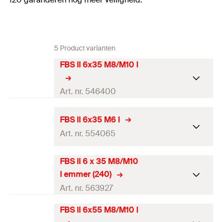
5 Product varianten
FBS II 6x35 M8/M10 I
Art. nr. 546400
Goed-keuring
FBS II 6x35 M6 I
Art. nr. 554065
DIBt goedkeuring
—
Boordiameter
(
)
6
mm
d
FBS II 6 x 35 M8/M10
0
Goed-keuring
I emmer (240)
Schroef buitendiameter x
7,5 x 35
mm
DIBt goedkeuring
—
Art. nr. 563927
lengte
Boordiameter
(
)
6
mm
d
FBS II 6x55 M8/M10 I
Lengte
35
mm
0
Goed-keuring