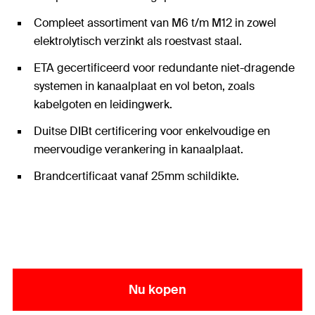
Compleet assortiment van M6 t/m M12 in zowel
elektrolytisch verzinkt als roestvast staal.
ETA gecertificeerd voor redundante niet-dragende
systemen in kanaalplaat en vol beton, zoals
kabelgoten en leidingwerk.
Duitse DIBt certificering voor enkelvoudige en
meervoudige verankering in kanaalplaat.
Brandcertificaat vanaf 25mm schildikte.
Grote mate van flexibiliteit door het gebruik van
gangbare metrische bouten en draadstangen.
Eenvoudige montage: de rand van het anker
voorkomt het dieper wegglijden in het gat.
Nu kopen