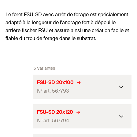
Le foret FSU-SD avec arrêt de forage est spécialement
adapté à la longueur de l'ancrage fort à dépouille
arrière fischer FSU et assure ainsi une création facile et
fiable du trou de forage dans le substrat.
5 Variantes
FSU-SD 20x100
N° art. 567793
Diamètre nominal du foret
FSU-SD 20x120
20
mm
(
)
d
0
N° art. 567794
Quantité
1
Pce(s)