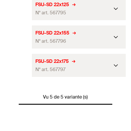
Diamètre nominal du foret
FSU-SD 22x125
GTIN (EAN-Code)
4048962481174
20
mm
(
)
d
0
N° art. 567795
Quantité
1
Pce(s)
Diamètre nominal du foret
FSU-SD 22x155
GTIN (EAN-Code)
4048962481181
20
mm
(
)
d
0
N° art. 567796
Quantité
1
Pce(s)
Diamètre nominal du foret
FSU-SD 22x175
GTIN (EAN-Code)
4048962481198
22
mm
(
)
d
0
N° art. 567797
Quantité
1
Pce(s)
Diamètre nominal du foret
GTIN (EAN-Code)
4048962481204
22
mm
(
)
d
Vu 5 de 5 variante (s)
0
Quantité
1
Pce(s)
GTIN (EAN-Code)
4048962481211