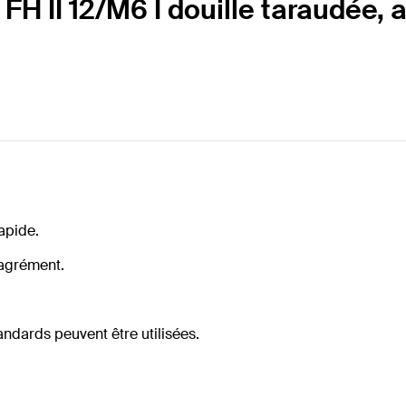
H II 12/M6 I douille taraudée, 
apide.
'agrément.
tandards peuvent être utilisées.