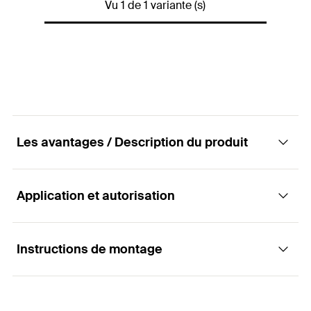
Vu 1 de 1 variante (s)
Les avantages / Description du produit
Application et autorisation
Avantages
Le distributeur manuel FIS AM S-XL assure un bon
Instructions de montage
Applications
équilibre et permet une installation rapide avec
une faible fatigue.
Extrusion de cartouches de 825 ml
La manipulation aisée du distributeur manuel