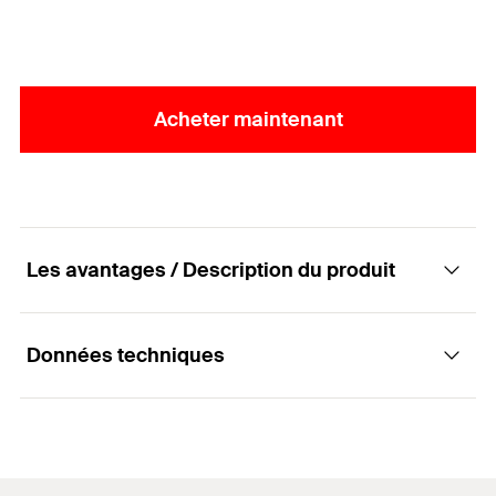
Acheter maintenant
Les avantages / Description du produit
Données techniques
Fixation pour tous types de matériaux
isolants.
Diamètre nominal du foret
Avantages
6
mm
(
)
d