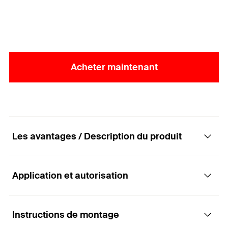
Acheter maintenant
Les avantages / Description du produit
Application et autorisation
La cheville pour systèmes d’ITE pour les
matériaux en panneaux avec vis PowerFast
agréée
Instructions de montage
Applications