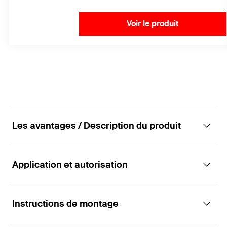
Voir le produit
Les avantages / Description du produit
Application et autorisation
Adapté à une utilisation en extérieur, avec
fixation invisible des lames de façade et de
terrasse.
Instructions de montage
Applications