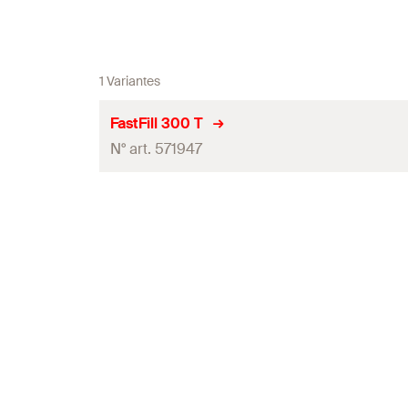
1 Variantes
FastFill 300 T
N° art. 571947
Contenu
Conditionnement
Quantité
GTIN (EAN-Code)