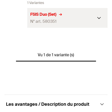
1 Variantes
FSIS Duo (Set)
N° art. 580351
Longueur
2.025
mm
Largeur
1.650
mm
Vu 1 de 1 variante (s)
Hauteur
(
)
1.935
mm
H
Quantité
1
Pce(s)
GTIN (EAN-Code)
4048962584110
Les avantages / Description du produit