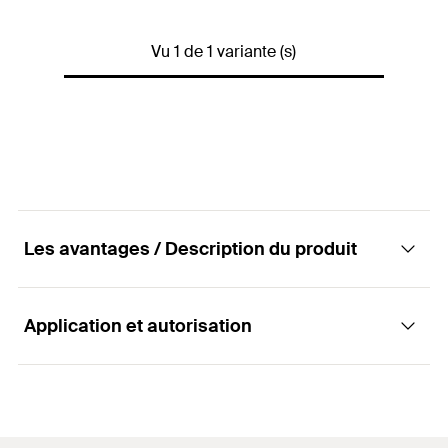
Conditionnement
Boite à bec verseur
Vu 1 de 1 variante (s)
Quantité
50
Pce(s)
GTIN (EAN-Code)
4006209797174
Les avantages / Description du produit
Application et autorisation
Avantages
La forme du cube de montage offre une grande
Applications
flexibilité pour la connexion de colliers ou tiges