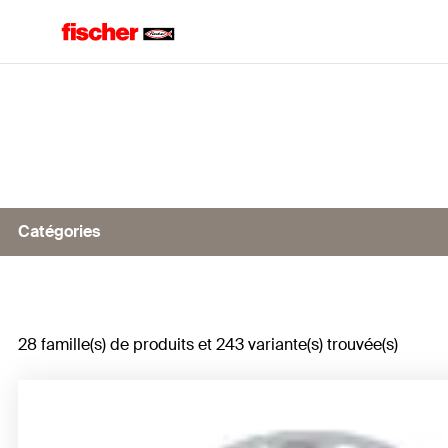
Home
Catégories
Platine
28 famille(s) de produits et 243 variante(s) trouvée(s)
Connexions pour poutrelles métalliques
Réglage en hauteur
Connecteur de tiges filetées