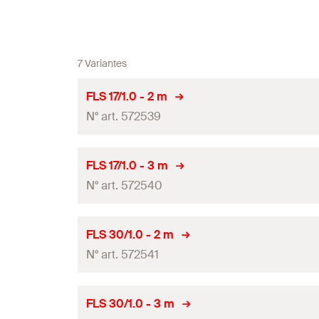
7 Variantes
FLS 17/1.0 - 2 m
N° art. 572539
Essais de résistance au feu
FLS 17/1.0 - 3 m
N° art. 572540
Longueur
Epaisseur
(
)
S
Essais de résistance au feu
FLS 30/1.0 - 2 m
Section du profilé
N° art. 572541
Longueur
Moment d'inertie
(
)
l
y
Epaisseur
(
)
S
Essais de résistance au feu
FLS 30/1.0 - 3 m
Moment d'inertie
(
)
l
z