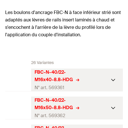
Les boulons d'ancrage FBC-N à face inférieur strié sont
adaptés aux lèvres de rails insert laminés à chaud et
s'encochent à l'arrière de la lèvre du profilé lors de
l'application du couple d'installation.
26 Variantes
FBC-N-40/22-
M16x40-8.8-HDG
N° art. 569361
FBC-N-40/22-
homologation ETE
M16x50-8.8-HDG
Filetage
(
)
M16
M
N° art. 569362
Diamètre
(
)
16
mm
d