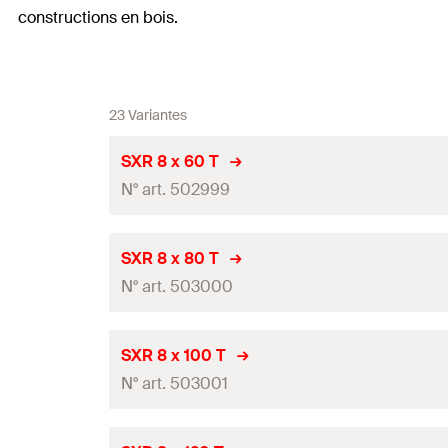
constructions en bois.
23 Variantes
SXR 8 x 60 T
N° art. 502999
homologation ETE
SXR 8 x 80 T
N° art. 503000
Diamètre nominal du foret
(
)
d
0
profondeur de perçage mini. pour installation traversan
homologation ETE
SXR 8 x 100 T
épaisseur à fixer pour profondeur d'ancrage 50 mm
(
N° art. 503001
t
Diamètre nominal du foret
(
)
d
0
Longueur de cheville
(
)
l
profondeur de perçage mini. pour installation traversan
homologation ETE