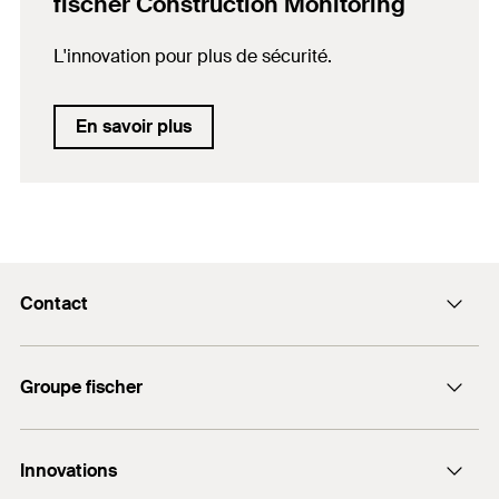
fischer Construction Monitoring
L'innovation pour plus de sécurité.
En savoir plus
Contact
Contact
Groupe fischer
Envoyer un e-mail
+ 32 15 28 47 00
fischer Consulting
Innovations
LNT Automation