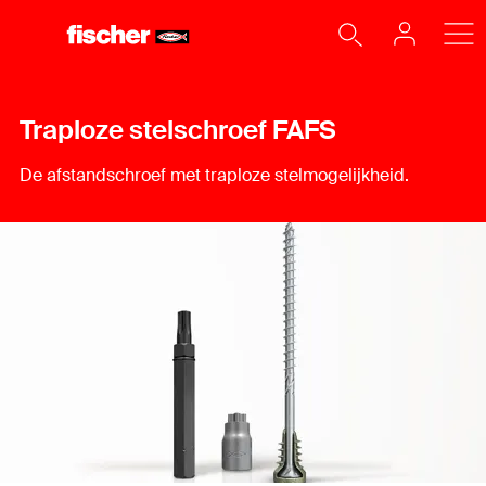
Traploze stelschroef FAFS
De afstandschroef met traploze stelmogelijkheid.