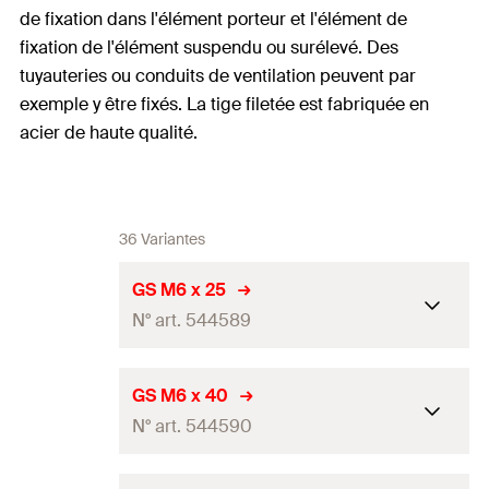
de fixation dans l'élément porteur et l'élément de
fixation de l'élément suspendu ou surélevé. Des
tuyauteries ou conduits de ventilation peuvent par
exemple y être fixés. La tige filetée est fabriquée en
acier de haute qualité.
36 Variantes
GS M6 x 25
N° art. 544589
Longueur
25
mm
GS M6 x 40
N° art. 544590
Filetage
(
)
M6
A
Quantité
100
Pce(s)