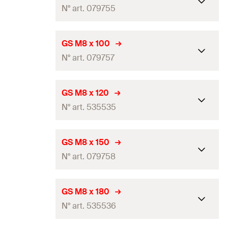
GTIN (EAN-Code)
4006209797532
N° art. 079755
Filetage
(
)
M8
A
Quantité
100
Pce(s)
Longueur
80
mm
GS M8 x 100
GTIN (EAN-Code)
4006209797549
N° art. 079757
Filetage
(
)
M8
A
Quantité
100
Pce(s)
Longueur
100
mm
GS M8 x 120
GTIN (EAN-Code)
4006209797556
N° art. 535535
Filetage
(
)
M8
A
Quantité
100
Pce(s)
Longueur
120
mm
GS M8 x 150
GTIN (EAN-Code)
4006209797570
N° art. 079758
Filetage
(
)
M8
A
Quantité
50
Pce(s)
Longueur
150
mm
GS M8 x 180
GTIN (EAN-Code)
4048962240535
N° art. 535536
Filetage
(
)
M8
A