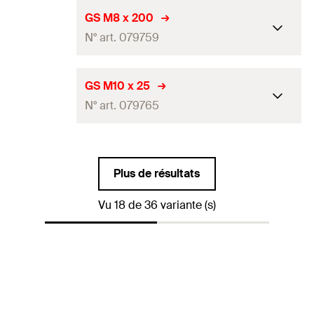
Quantité
50
Pce(s)
Longueur
180
mm
GS M8 x 200
GTIN (EAN-Code)
4006209797587
N° art. 079759
Filetage
(
)
M8
A
Quantité
50
Pce(s)
Longueur
200
mm
GS M10 x 25
GTIN (EAN-Code)
4048962240542
N° art. 079765
Filetage
(
)
M8
A
Quantité
50
Pce(s)
Longueur
25
mm
GTIN (EAN-Code)
4006209797594
Plus de résultats
Filetage
(
)
M10
A
Vu 18 de 36 variante (s)
Quantité
100
Pce(s)
GTIN (EAN-Code)
4006209797655