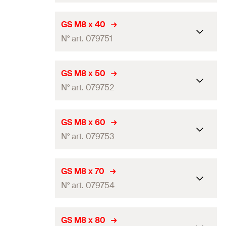
Quantité
100
Pce(s)
Longueur
25
mm
GS M8 x 40
GTIN (EAN-Code)
4048962316100
N° art. 079751
Filetage
(
)
M8
A
Quantité
100
Pce(s)
Longueur
40
mm
GS M8 x 50
GTIN (EAN-Code)
4006209797501
N° art. 079752
Filetage
(
)
M8
A
Quantité
100
Pce(s)
Longueur
50
mm
GS M8 x 60
GTIN (EAN-Code)
4006209797518
N° art. 079753
Filetage
(
)
M8
A
Quantité
100
Pce(s)
Longueur
60
mm
GS M8 x 70
GTIN (EAN-Code)
4006209797525
N° art. 079754
Filetage
(
)
M8
A
Quantité
100
Pce(s)
Longueur
70
mm
GS M8 x 80