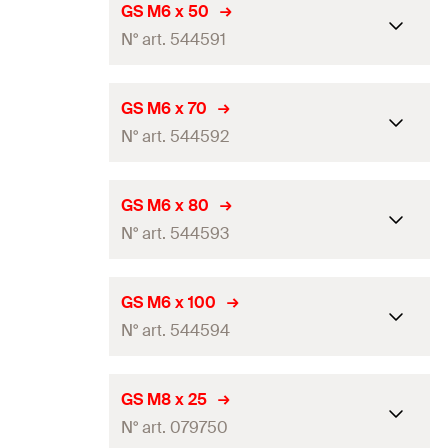
Longueur
40
mm
GS M6 x 50
GTIN (EAN-Code)
4048962316056
N° art. 544591
Filetage
(
)
M6
A
Quantité
100
Pce(s)
Longueur
50
mm
GS M6 x 70
GTIN (EAN-Code)
4048962316063
N° art. 544592
Filetage
(
)
M6
A
Quantité
100
Pce(s)
Longueur
70
mm
GS M6 x 80
GTIN (EAN-Code)
4048962316070
N° art. 544593
Filetage
(
)
M6
A
Quantité
100
Pce(s)
Longueur
80
mm
GS M6 x 100
GTIN (EAN-Code)
4048962316087
N° art. 544594
Filetage
(
)
M6
A
Quantité
100
Pce(s)
Longueur
100
mm
GS M8 x 25
GTIN (EAN-Code)
4048962316094
N° art. 079750
Filetage
(
)
M6
A