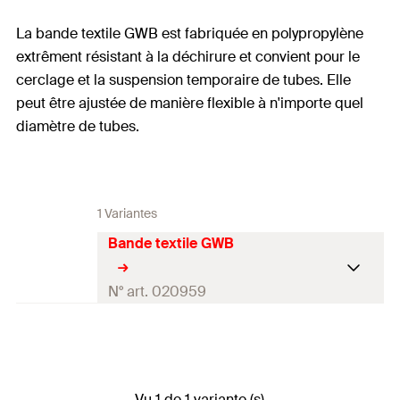
La bande textile GWB est fabriquée en polypropylène
extrêment résistant à la déchirure et convient pour le
cerclage et la suspension temporaire de tubes. Elle
peut être ajustée de manière flexible à n'importe quel
diamètre de tubes.
1 Variantes
Bande textile GWB
N° art. 020959
Longueur
10.000
mm
largeur
(
)
15
mm
B
Vu 1 de 1 variante (s)